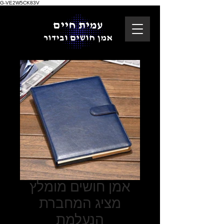
G-VE2W5CK83V
עמית חיים
אמן חושים ובידור
אמן חושים מומלץ
מציג המחברת
הנעלמת