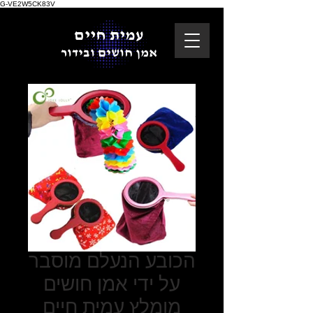
G-VE2W5CK83V
עמית חיים
אמן חושים ובידור
הכובע הנעלם מוסבר
על ידי אמן חושים
מומלץ עמית חיים