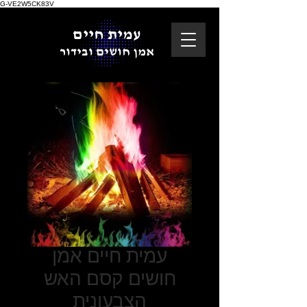
G-VE2W5CK83V
עמית חיים
אמן חושים ובידור
עמית חיים אמן
חושים קסם האש
הצבעונית