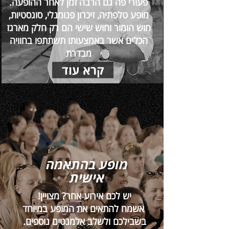
פעורי פה גם הרבה זמן לאחר ההופעה.
מופע טלפתיה, זיכרון פנומנלי, סוגסטיות,
חוש הומור וחוש שישי הם רק חלק מארגז
הכלים אשר באמצעותו תשתתפו בחוויה
מבדרת
,
קרא עוד
מופע בהתאמה
אישית
יש לכם אירוע אחר? מצויין!
אשמח להתאים את המופע במיוחד
בשבילכם ולשלב אלמנטים נוספים.