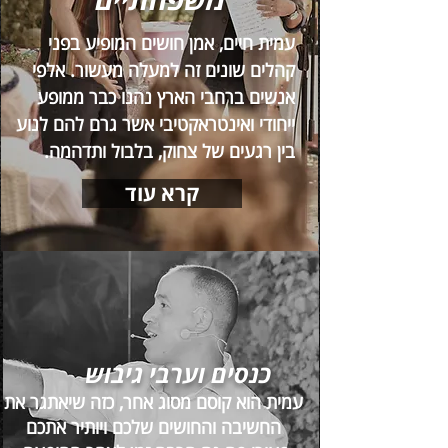
עמית חיים, אמן חושים המופיע בפני
קהלים שונים זה למעלה מעשור. אלפי
אנשים ברחבי הארץ נהנו כבר ממופע
ייחודי ואינטראקטיבי אשר גרם להם לנוע
בין רגעים של צחוק, בלבול ותדהמה.
קרא עוד
כנסים וערבי גיבוש
עמית הוא קוסם מסוג אחר, כזה שיאתגר את
החשיבה והחושים שלכם ויותיר אתכם