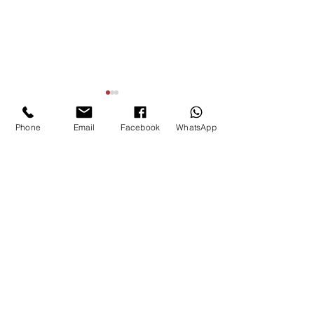
Phone
Email
Facebook
WhatsApp
תגובות
כתיבת תגובה...
הגברה ותאורה למופע של
אמן חושים באירוע - כל מה
שצריך לדעת
> אמן אשליות
> אמן חושים מומלץ לבר מצווה
>
סרטון תדמית לאמן חושים