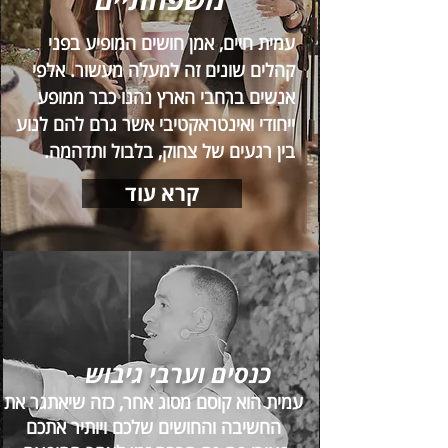
עמית חיים, אמן חושים המופיע בפני
קהלים שונים זה למעלה מעשור. אלפי
אנשים ברחבי הארץ נהנו כבר ממופע
ייחודי ואינטראקטיבי אשר גרם להם לנוע
בין רגעים של צחוק, בלבול ותדהמה.
קרא עוד
כנסים וערבי גיבוש
עמית הוא קוסם מסוג אחר, כזה שיאתגר את
החשיבה והחושים שלכם ויותיר אתכם