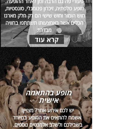
פעורי פה גם הרבה זמן לאחר ההופעה.
מופע טלפתיה, זיכרון פנומנלי, סוגסטיות,
חוש הומור וחוש שישי הם רק חלק מארגז
הכלים אשר באמצעותו תשתתפו בחוויה
מבדרת
,
קרא עוד
מופע בהתאמה
אישית
יש לכם אירוע אחר? מצויין!
אשמח להתאים את המופע במיוחד
בשבילכם ולשלב אלמנטים נוספים.