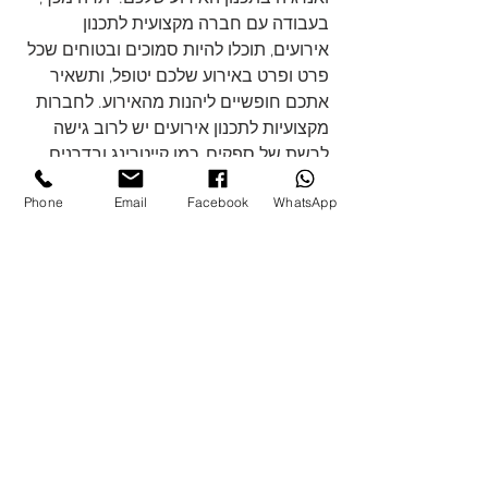
בעבודה עם חברה מקצועית לתכנון 
אירועים, תוכלו להיות סמוכים ובטוחים שכל 
פרט ופרט באירוע שלכם יטופל, ותשאיר 
אתכם חופשיים ליהנות מהאירוע. לחברות 
מקצועיות לתכנון אירועים יש לרוב גישה 
לרשת של ספקים, כמו קייטרינג ובדרנים, 
מה שיכול להקל על מציאת בדיוק מה 
Phone
Email
Facebook
WhatsApp
שאתה צריך לאירוע שלך. יש להם גם 
מומחיות בתיאום כל הפרטים של אירוע כדי 
לוודא שהכל יתנהל בצורה חלקה.
לסיכום
, הפקת אירועים לחברות דורשת 
תכנון, ביצוע והערכה קפדניים. על ידי ביצוע 
שלבים אלה, מתכנני אירועים יכולים 
להבטיח שהאירועים 
הצג הכול
פוסטים אחרונים